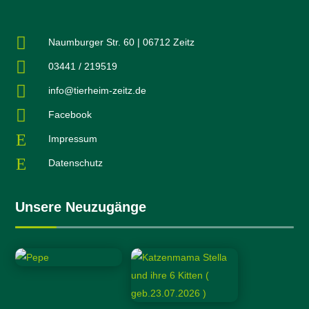

Naumburger Str. 60 | 06712 Zeitz

03441 / 219519

info@tierheim-zeitz.de

Facebook
E
Impressum
E
Datenschutz
Unsere Neuzugänge