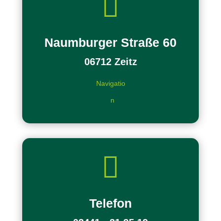

Naumburger Straße 60
06712 Zeitz
Navigatio
n

Telefon