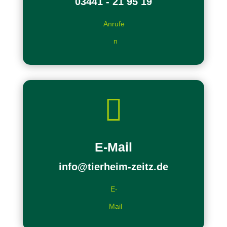
03441 - 21 95 19
Anrufe
n

E-Mail
info@tierheim-zeitz.de
E-
Mail