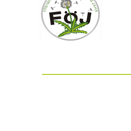
Liebe Katzenliebhaber,verwaiste Katzenbabys br
Vermittlung zu kümmern? Zeitraum ca. 10 Wochen