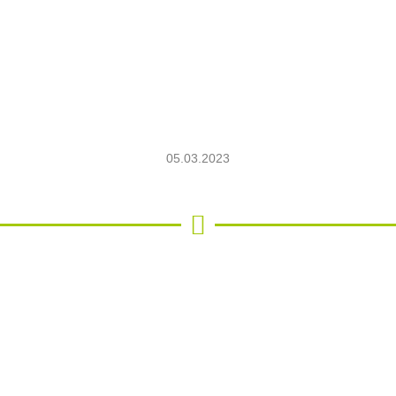
05.03.2023

auchen ihre Hilfe! Wer hat die Möglichkeit und die Zeit, sich um verw
. Aufzuchtmilch , Futter und die tierärztliche...